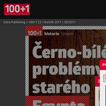
Extra Publishing
»
100+1 ZZ
»
Ročník 2017
»
20/2017
P
Žádo