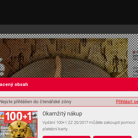
lacený obsah
Nejste přihlášen do čtenářské zóny
Přihlásit s
st o souhlas s ukládáním volitelných informací
Okamžitý nákup
Vydání 100+1 ZZ 20/2017 můžete zakoupit pomocí
platební karty