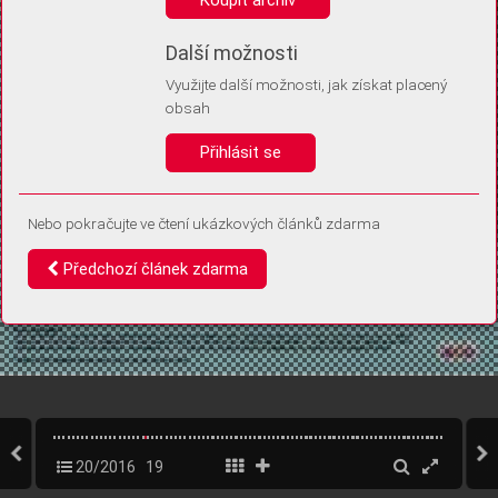
Díky němu příště poznáme, že se jedná o stejné zařízení, a
budeme tak moci přesněji vyhodnotit návštěvnost.
Identifikátor je zcela anonymní.
Další možnosti
Využijte další možnosti, jak získat placený
Vaše souhlasy a odmítnutí si ukládáme do vašeho zařízení, abychom se
obsah
vás už příště znovu neptali. Můžete je kdykoli později upravit ve Správě
cookies
Přihlásit se
Souhlasím
Odmítám
Nebo pokračujte ve čtení ukázkových článků zdarma
Předchozí článek zdarma
20/2016
19