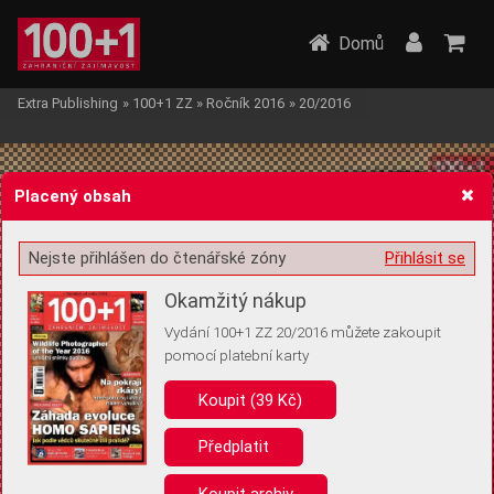
Domů
Extra Publishing
»
100+1 ZZ
»
Ročník 2016
»
20/2016
Placený obsah
Nejste přihlášen do čtenářské zóny
Přihlásit se
Žádost o souhlas s ukládáním volitelných informací
Okamžitý nákup
Vydání 100+1 ZZ 20/2016 můžete zakoupit
pomocí platební karty
Koupit (39 Kč)
Pro základní fungování webu nepotřebujeme ukládat žádné informace
(tzv. cookies apod.). Rádi bychom vás ale požádali o souhlas s
uložením volitelných informací:
Předplatit
Anonymní unikátní ID
Koupit archiv