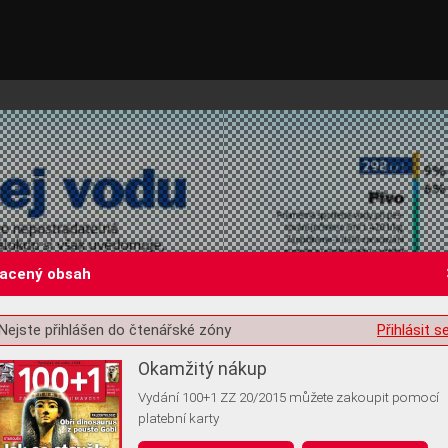
lacený obsah
Nejste přihlášen do čtenářské zóny
Přihlásit s
st o souhlas s ukládáním volitelných informací
Okamžitý nákup
Vydání 100+1 ZZ 20/2015 můžete zakoupit pomocí
platební karty