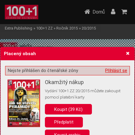
Domů
Extra Publishing
»
100+1 ZZ
»
Ročník 2015
»
20/2015
Placený obsah
Nejste přihlášen do čtenářské zóny
Přihlásit se
Žádost o souhlas s ukládáním volitelných informací
Okamžitý nákup
Vydání 100+1 ZZ 20/2015 můžete zakoupit
pomocí platební karty
Koupit (39 Kč)
Pro základní fungování webu nepotřebujeme ukládat žádné informace
(tzv. cookies apod.). Rádi bychom vás ale požádali o souhlas s
uložením volitelných informací:
Předplatit
Anonymní unikátní ID
Koupit archiv