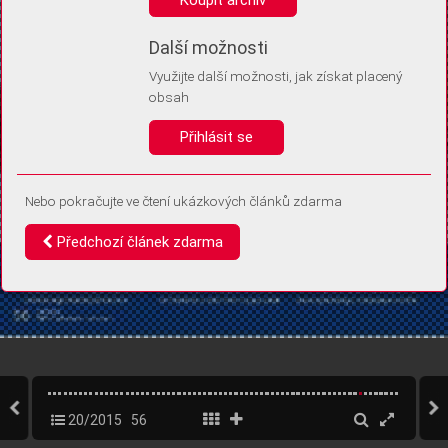
Díky němu příště poznáme, že se jedná o stejné zařízení, a
budeme tak moci přesněji vyhodnotit návštěvnost.
Identifikátor je zcela anonymní.
Další možnosti
Využijte další možnosti, jak získat placený
Vaše souhlasy a odmítnutí si ukládáme do vašeho zařízení, abychom se
obsah
vás už příště znovu neptali. Můžete je kdykoli později upravit ve Správě
cookies
Přihlásit se
Souhlasím
Odmítám
Nebo pokračujte ve čtení ukázkových článků zdarma
Předchozí článek zdarma
20/2015
56