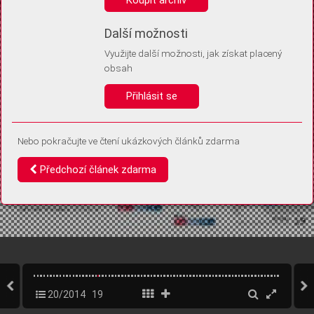
Díky němu příště poznáme, že se jedná o stejné zařízení, a
budeme tak moci přesněji vyhodnotit návštěvnost.
Identifikátor je zcela anonymní.
Další možnosti
Využijte další možnosti, jak získat placený
Vaše souhlasy a odmítnutí si ukládáme do vašeho zařízení, abychom se
obsah
vás už příště znovu neptali. Můžete je kdykoli později upravit ve Správě
cookies
Přihlásit se
Souhlasím
Odmítám
Nebo pokračujte ve čtení ukázkových článků zdarma
Předchozí článek zdarma
20/2014
19