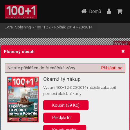
Domů
Extra Publishing
»
100+1 ZZ
»
Ročník 2014
»
20/2014
Placený obsah
Nejste přihlášen do čtenářské zóny
Přihlásit se
Žádost o souhlas s ukládáním volitelných informací
Okamžitý nákup
Vydání 100+1 ZZ 20/2014 můžete zakoupit
pomocí platební karty
Koupit (39 Kč)
Pro základní fungování webu nepotřebujeme ukládat žádné informace
(tzv. cookies apod.). Rádi bychom vás ale požádali o souhlas s
uložením volitelných informací:
Předplatit
Anonymní unikátní ID
Koupit archiv