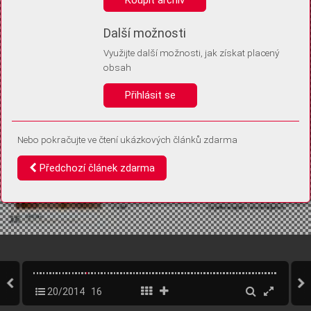
Díky němu příště poznáme, že se jedná o stejné zařízení, a
budeme tak moci přesněji vyhodnotit návštěvnost.
Identifikátor je zcela anonymní.
Další možnosti
Využijte další možnosti, jak získat placený
Vaše souhlasy a odmítnutí si ukládáme do vašeho zařízení, abychom se
obsah
vás už příště znovu neptali. Můžete je kdykoli později upravit ve Správě
cookies
Přihlásit se
Souhlasím
Odmítám
Nebo pokračujte ve čtení ukázkových článků zdarma
Předchozí článek zdarma
20/2014
16