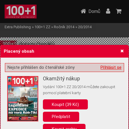
Domů
Extra Publishing
»
100+1 ZZ
»
Ročník 2014
»
20/2014
Placený obsah
Nejste přihlášen do čtenářské zóny
Přihlásit se
Žádost o souhlas s ukládáním volitelných informací
Okamžitý nákup
Vydání 100+1 ZZ 20/2014 můžete zakoupit
pomocí platební karty
Koupit (39 Kč)
Pro základní fungování webu nepotřebujeme ukládat žádné informace
(tzv. cookies apod.). Rádi bychom vás ale požádali o souhlas s
uložením volitelných informací:
Předplatit
Anonymní unikátní ID
Koupit archiv