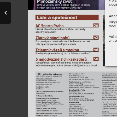
Pro z
apod.
Anon
Díky 
moci 
Vaše 
znovu