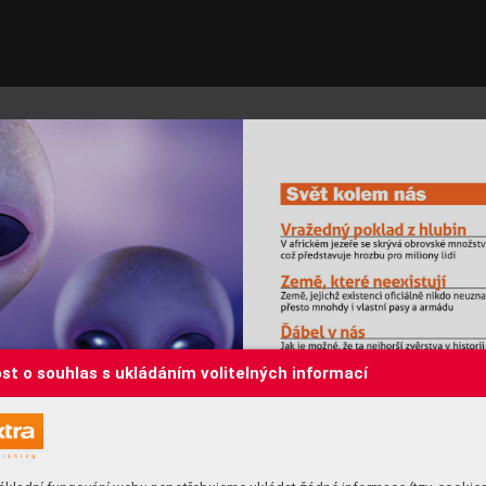
st o souhlas s ukládáním volitelných informací