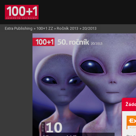
Extra Publishing
»
100+1 ZZ
»
Ročník 2013
»
20/2013
Žádo