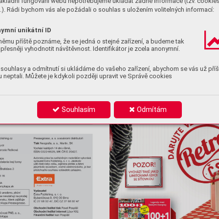
ákladní fungování webu nepotřebujeme ukládat žádné informace (tzv. cookie
). Rádi bychom vás ale požádali o souhlas s uložením volitelných informací:
ymní unikátní ID
němu příště poznáme, že se jedná o stejné zařízení, a budeme tak
přesněji vyhodnotit návštěvnost. Identifikátor je zcela anonymní.
souhlasy a odmítnutí si ukládáme do vašeho zařízení, abychom se vás už příš
 neptali. Můžete je kdykoli později upravit ve Správě cookies
Souhlasím
Odmítám