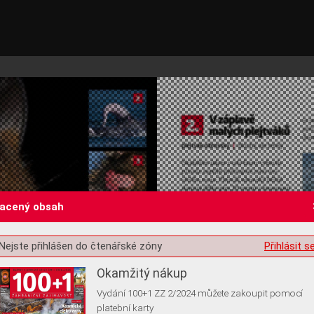
lacený obsah
st o souhlas s ukládáním volitelných informací
Nejste přihlášen do čtenářské zóny
Přihlásit s
Okamžitý nákup
Vydání 100+1 ZZ 2/2024 můžete zakoupit pomocí
platební karty