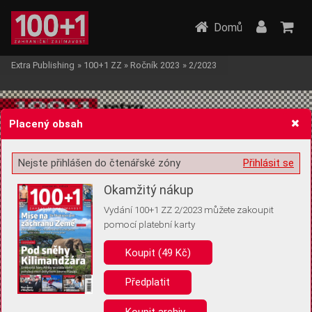
Domů
Extra Publishing
»
100+1 ZZ
»
Ročník 2023
»
2/2023
Placený obsah
Nejste přihlášen do čtenářské zóny
Přihlásit se
Žádost o souhlas s ukládáním volitelných informací
Okamžitý nákup
Vydání 100+1 ZZ 2/2023 můžete zakoupit
pomocí platební karty
Koupit (49 Kč)
Pro základní fungování webu nepotřebujeme ukládat žádné informace
(tzv. cookies apod.). Rádi bychom vás ale požádali o souhlas s
uložením volitelných informací:
Předplatit
Anonymní unikátní ID
Koupit archiv