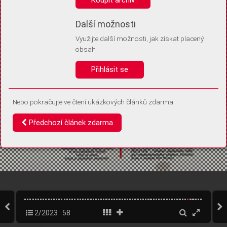
Díky němu příště poznáme, že se jedná o stejné zařízení, a
budeme tak moci přesněji vyhodnotit návštěvnost.
Identifikátor je zcela anonymní.
Další možnosti
Využijte další možnosti, jak získat placený
Vaše souhlasy a odmítnutí si ukládáme do vašeho zařízení, abychom se
obsah
vás už příště znovu neptali. Můžete je kdykoli později upravit ve Správě
cookies
Přihlásit se
Souhlasím
Odmítám
Nebo pokračujte ve čtení ukázkových článků zdarma
Předchozí článek zdarma
2/2023
58