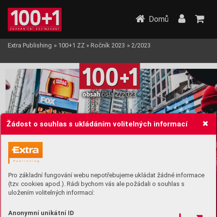
Domů
Extra Publishing
»
100+1 ZZ
»
Ročník 2023
»
2/2023
10
0
1
+
obsah 
čísla 2/2023
Žádost o souhlas s ukládáním volitelných informací
Pro základní fungování webu nepotřebujeme ukládat žádné informace
(tzv. cookies apod.). Rádi bychom vás ale požádali o souhlas s
uložením volitelných informací:
strana
Mezi r
aper
y 
v
 New
Y
orku
40
Anonymní unikátní ID
V 80
. letech 20. století se v
 New 
Y
orku zrodil r
ap a město 
dodnes zůstává jeho hlavní baštou