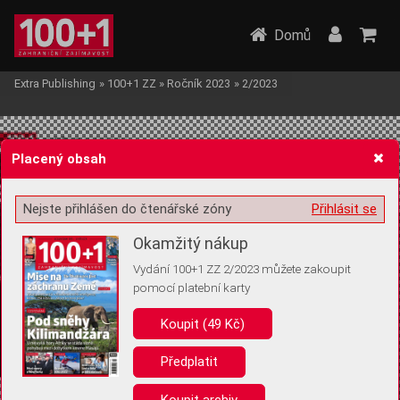
Domů
Extra Publishing
»
100+1 ZZ
»
Ročník 2023
»
2/2023
Placený obsah
Nejste přihlášen do čtenářské zóny
Přihlásit se
Žádost o souhlas s ukládáním volitelných informací
Okamžitý nákup
Vydání 100+1 ZZ 2/2023 můžete zakoupit
pomocí platební karty
Koupit (49 Kč)
Pro základní fungování webu nepotřebujeme ukládat žádné informace
(tzv. cookies apod.). Rádi bychom vás ale požádali o souhlas s
uložením volitelných informací:
Předplatit
Anonymní unikátní ID
Koupit archiv