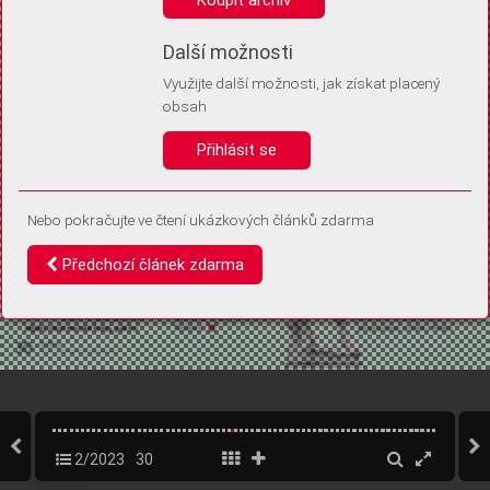
Díky němu příště poznáme, že se jedná o stejné zařízení, a
budeme tak moci přesněji vyhodnotit návštěvnost.
Identifikátor je zcela anonymní.
Další možnosti
Využijte další možnosti, jak získat placený
Vaše souhlasy a odmítnutí si ukládáme do vašeho zařízení, abychom se
obsah
vás už příště znovu neptali. Můžete je kdykoli později upravit ve Správě
cookies
Přihlásit se
Souhlasím
Odmítám
Nebo pokračujte ve čtení ukázkových článků zdarma
Předchozí článek zdarma
2/2023
30