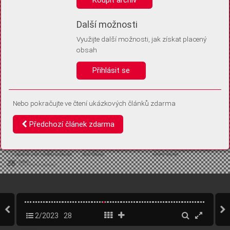
Díky němu příště poznáme, že se jedná o stejné zařízení, a
budeme tak moci přesněji vyhodnotit návštěvnost.
Identifikátor je zcela anonymní.
Další možnosti
Využijte další možnosti, jak získat placený
Vaše souhlasy a odmítnutí si ukládáme do vašeho zařízení, abychom se
obsah
vás už příště znovu neptali. Můžete je kdykoli později upravit ve Správě
cookies
Přihlásit se
Souhlasím
Odmítám
Nebo pokračujte ve čtení ukázkových článků zdarma
Předchozí článek zdarma
2/2023
28