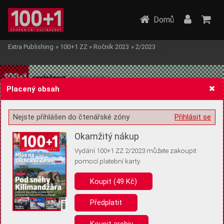
Domů
Extra Publishing
»
100+1 ZZ
»
Ročník 2023
»
2/2023
Placený obsah
Nejste přihlášen do čtenářské zóny
Přihlásit se
Žádost o souhlas s ukládáním volitelných informací
Okamžitý nákup
Vydání 100+1 ZZ 2/2023 můžete zakoupit
pomocí platební karty
Koupit (49 Kč)
Pro základní fungování webu nepotřebujeme ukládat žádné informace
(tzv. cookies apod.). Rádi bychom vás ale požádali o souhlas s
uložením volitelných informací:
Předplatit
Anonymní unikátní ID
Koupit archiv