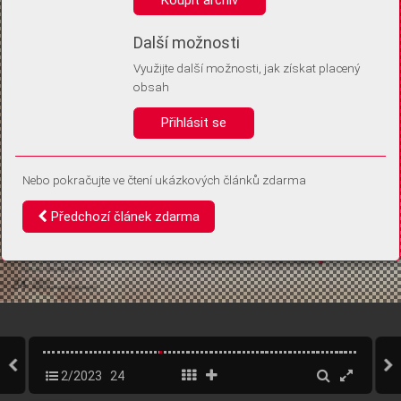
Díky němu příště poznáme, že se jedná o stejné zařízení, a
budeme tak moci přesněji vyhodnotit návštěvnost.
Identifikátor je zcela anonymní.
Další možnosti
Využijte další možnosti, jak získat placený
Vaše souhlasy a odmítnutí si ukládáme do vašeho zařízení, abychom se
obsah
vás už příště znovu neptali. Můžete je kdykoli později upravit ve Správě
cookies
Přihlásit se
Souhlasím
Odmítám
Nebo pokračujte ve čtení ukázkových článků zdarma
Předchozí článek zdarma
2/2023
24