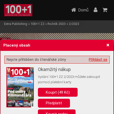
Domů
Extra Publishing
»
100+1 ZZ
»
Ročník 2023
»
2/2023
Placený obsah
Nejste přihlášen do čtenářské zóny
Přihlásit se
Žádost o souhlas s ukládáním volitelných informací
Okamžitý nákup
Vydání 100+1 ZZ 2/2023 můžete zakoupit
pomocí platební karty
Koupit (49 Kč)
Pro základní fungování webu nepotřebujeme ukládat žádné informace
(tzv. cookies apod.). Rádi bychom vás ale požádali o souhlas s
uložením volitelných informací:
Předplatit
Anonymní unikátní ID
Koupit archiv