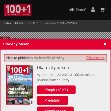
Domů
Extra Publishing
»
100+1 ZZ
»
Ročník 2023
»
2/2023
Placený obsah
Nejste přihlášen do čtenářské zóny
Přihlásit se
Žádost o souhlas s ukládáním volitelných informací
Okamžitý nákup
Vydání 100+1 ZZ 2/2023 můžete zakoupit
pomocí platební karty
Koupit (49 Kč)
Pro základní fungování webu nepotřebujeme ukládat žádné informace
(tzv. cookies apod.). Rádi bychom vás ale požádali o souhlas s
uložením volitelných informací:
Předplatit
Anonymní unikátní ID
Koupit archiv