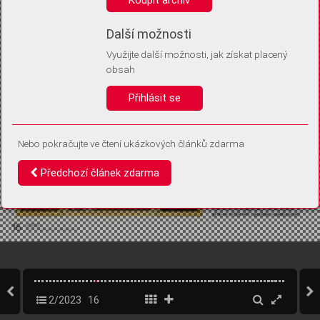
Díky němu příště poznáme, že se jedná o stejné zařízení, a
budeme tak moci přesněji vyhodnotit návštěvnost.
Identifikátor je zcela anonymní.
Další možnosti
Využijte další možnosti, jak získat placený
Vaše souhlasy a odmítnutí si ukládáme do vašeho zařízení, abychom se
obsah
vás už příště znovu neptali. Můžete je kdykoli později upravit ve Správě
cookies
Přihlásit se
Souhlasím
Odmítám
Nebo pokračujte ve čtení ukázkových článků zdarma
Předchozí článek zdarma
2/2023
16