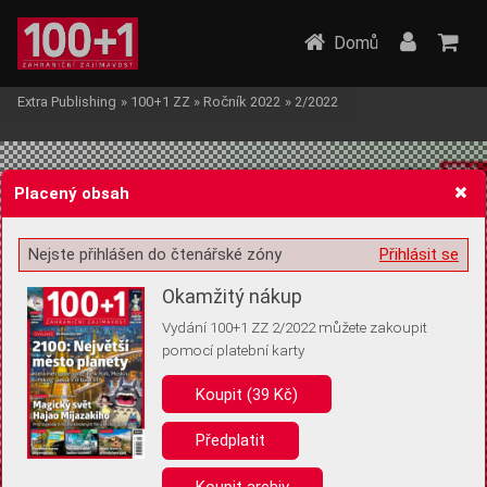
Domů
Extra Publishing
»
100+1 ZZ
»
Ročník 2022
»
2/2022
Placený obsah
Nejste přihlášen do čtenářské zóny
Přihlásit se
Žádost o souhlas s ukládáním volitelných informací
Okamžitý nákup
Vydání 100+1 ZZ 2/2022 můžete zakoupit
pomocí platební karty
Koupit (39 Kč)
Pro základní fungování webu nepotřebujeme ukládat žádné informace
(tzv. cookies apod.). Rádi bychom vás ale požádali o souhlas s
uložením volitelných informací:
Předplatit
Anonymní unikátní ID
Koupit archiv