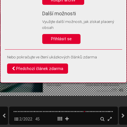
Díky němu příště poznáme, že se jedná o stejné zařízení, a
budeme tak moci přesněji vyhodnotit návštěvnost.
Identifikátor je zcela anonymní.
Další možnosti
Využijte další možnosti, jak získat placený
Vaše souhlasy a odmítnutí si ukládáme do vašeho zařízení, abychom se
obsah
vás už příště znovu neptali. Můžete je kdykoli později upravit ve Správě
cookies
Přihlásit se
Souhlasím
Odmítám
Nebo pokračujte ve čtení ukázkových článků zdarma
Předchozí článek zdarma
2/2022
45