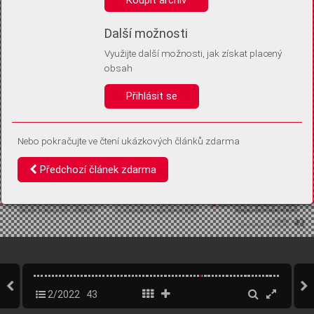
Díky němu příště poznáme, že se jedná o stejné zařízení, a
budeme tak moci přesněji vyhodnotit návštěvnost.
Identifikátor je zcela anonymní.
Další možnosti
Využijte další možnosti, jak získat placený
Vaše souhlasy a odmítnutí si ukládáme do vašeho zařízení, abychom se
obsah
vás už příště znovu neptali. Můžete je kdykoli později upravit ve Správě
cookies
Přihlásit se
Souhlasím
Odmítám
Nebo pokračujte ve čtení ukázkových článků zdarma
Předchozí článek zdarma
2/2022
43