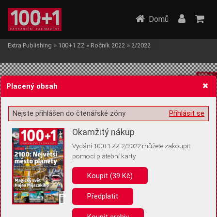
Domů
Extra Publishing
»
100+1 ZZ
»
Ročník 2022
»
2/2022
Placený obsah
Nejste přihlášen do čtenářské zóny
Přihlásit se
Žádost o souhlas s ukládáním volitelných informací
Okamžitý nákup
Vydání 100+1 ZZ 2/2022 můžete zakoupit
pomocí platební karty
Koupit (39 Kč)
Pro základní fungování webu nepotřebujeme ukládat žádné informace
(tzv. cookies apod.). Rádi bychom vás ale požádali o souhlas s
uložením volitelných informací:
Předplatit
Anonymní unikátní ID
Koupit archiv