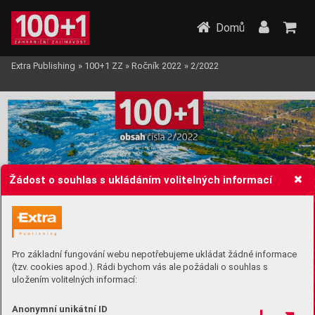
Domů
Extra Publishing
»
100+1 ZZ
»
Ročník 2022
»
2/2022
Žádost o souhlas s ukládáním volitelných informací
Pro základní fungování webu nepotřebujeme ukládat žádné informace
(tzv. cookies apod.). Rádi bychom vás ale požádali o souhlas s
uložením volitelných informací:
Anonymní unikátní ID