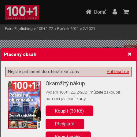
Domů
Extra Publishing
»
100+1 ZZ
»
Ročník 2021
»
2/2021
Placený obsah
Nejste přihlášen do čtenářské zóny
Přihlásit se
Žádost o souhlas s ukládáním volitelných informací
Okamžitý nákup
Vydání 100+1 ZZ 2/2021 můžete zakoupit
pomocí platební karty
Koupit (39 Kč)
Pro základní fungování webu nepotřebujeme ukládat žádné informace
(tzv. cookies apod.). Rádi bychom vás ale požádali o souhlas s
uložením volitelných informací:
Předplatit
Anonymní unikátní ID
Koupit archiv