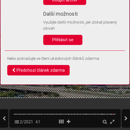
Díky němu příště poznáme, že se jedná o stejné zařízení, a
budeme tak moci přesněji vyhodnotit návštěvnost.
Identifikátor je zcela anonymní.
Další možnosti
Využijte další možnosti, jak získat placený
Vaše souhlasy a odmítnutí si ukládáme do vašeho zařízení, abychom se
obsah
vás už příště znovu neptali. Můžete je kdykoli později upravit ve Správě
cookies
Přihlásit se
Souhlasím
Odmítám
Nebo pokračujte ve čtení ukázkových článků zdarma
Předchozí článek zdarma
2/2021
61