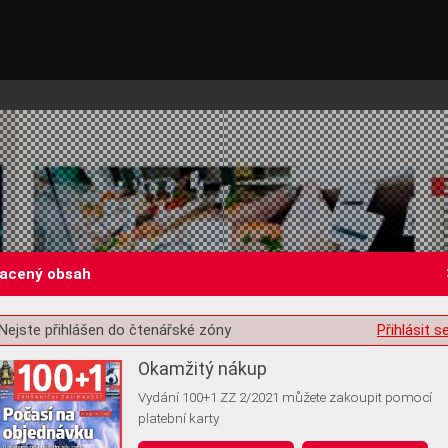
lacený obsah
Nejste přihlášen do čtenářské zóny
Přihlásit s
st o souhlas s ukládáním volitelných informací
Okamžitý nákup
Vydání 100+1 ZZ 2/2021 můžete zakoupit pomocí
platební karty