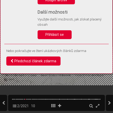
Díky němu příště poznáme, že se jedná o stejné zařízení, a
budeme tak moci přesněji vyhodnotit návštěvnost.
Identifikátor je zcela anonymní.
Další možnosti
Využijte další možnosti, jak získat placený
Vaše souhlasy a odmítnutí si ukládáme do vašeho zařízení, abychom se
obsah
vás už příště znovu neptali. Můžete je kdykoli později upravit ve Správě
cookies
Přihlásit se
Souhlasím
Odmítám
Nebo pokračujte ve čtení ukázkových článků zdarma
Předchozí článek zdarma
2/2021
10