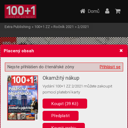
Domů
Extra Publishing
»
100+1 ZZ
»
Ročník 2021
»
2/2021
Placený obsah
Nejste přihlášen do čtenářské zóny
Přihlásit se
Žádost o souhlas s ukládáním volitelných informací
Okamžitý nákup
Vydání 100+1 ZZ 2/2021 můžete zakoupit
pomocí platební karty
Koupit (39 Kč)
Pro základní fungování webu nepotřebujeme ukládat žádné informace
(tzv. cookies apod.). Rádi bychom vás ale požádali o souhlas s
uložením volitelných informací:
Předplatit
Anonymní unikátní ID
Koupit archiv