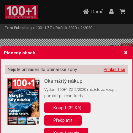
Domů
Extra Publishing
»
100+1 ZZ
»
Ročník 2020
»
2/2020
Placený obsah
Nejste přihlášen do čtenářské zóny
Přihlásit se
Žádost o souhlas s ukládáním volitelných informací
Okamžitý nákup
Vydání 100+1 ZZ 2/2020 můžete zakoupit
pomocí platební karty
Koupit (39 Kč)
Pro základní fungování webu nepotřebujeme ukládat žádné informace
(tzv. cookies apod.). Rádi bychom vás ale požádali o souhlas s
uložením volitelných informací:
Předplatit
Anonymní unikátní ID
Koupit archiv