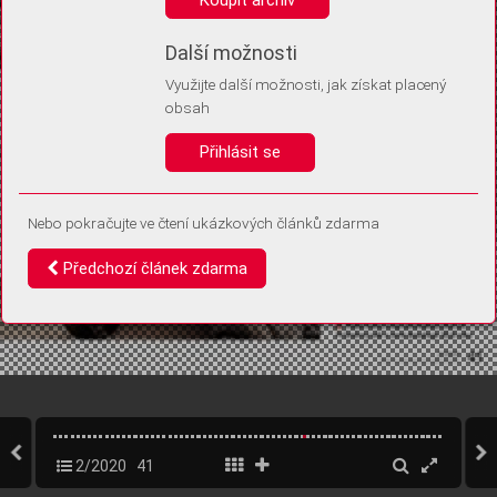
Díky němu příště poznáme, že se jedná o stejné zařízení, a
budeme tak moci přesněji vyhodnotit návštěvnost.
Identifikátor je zcela anonymní.
Další možnosti
Využijte další možnosti, jak získat placený
Vaše souhlasy a odmítnutí si ukládáme do vašeho zařízení, abychom se
obsah
vás už příště znovu neptali. Můžete je kdykoli později upravit ve Správě
cookies
Přihlásit se
Souhlasím
Odmítám
Nebo pokračujte ve čtení ukázkových článků zdarma
Předchozí článek zdarma
2/2020
41