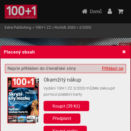
Domů
Extra Publishing
»
100+1 ZZ
»
Ročník 2020
»
2/2020
Placený obsah
Nejste přihlášen do čtenářské zóny
Přihlásit se
Žádost o souhlas s ukládáním volitelných informací
Okamžitý nákup
Vydání 100+1 ZZ 2/2020 můžete zakoupit
pomocí platební karty
Koupit (39 Kč)
Pro základní fungování webu nepotřebujeme ukládat žádné informace
(tzv. cookies apod.). Rádi bychom vás ale požádali o souhlas s
uložením volitelných informací:
Předplatit
Anonymní unikátní ID
Koupit archiv