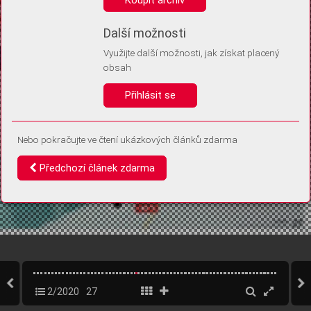
Díky němu příště poznáme, že se jedná o stejné zařízení, a
budeme tak moci přesněji vyhodnotit návštěvnost.
Identifikátor je zcela anonymní.
Další možnosti
Využijte další možnosti, jak získat placený
Vaše souhlasy a odmítnutí si ukládáme do vašeho zařízení, abychom se
obsah
vás už příště znovu neptali. Můžete je kdykoli později upravit ve Správě
cookies
Přihlásit se
Souhlasím
Odmítám
Nebo pokračujte ve čtení ukázkových článků zdarma
Předchozí článek zdarma
2/2020
27