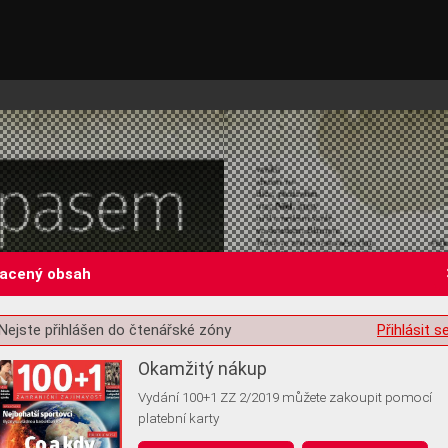
lacený obsah
Nejste přihlášen do čtenářské zóny
Přihlásit s
st o souhlas s ukládáním volitelných informací
Okamžitý nákup
Vydání 100+1 ZZ 2/2019 můžete zakoupit pomocí
platební karty