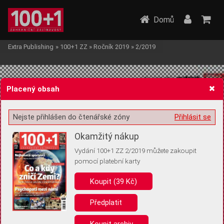
Domů
Extra Publishing
»
100+1 ZZ
»
Ročník 2019
»
2/2019
Placený obsah
Nejste přihlášen do čtenářské zóny
Přihlásit se
Žádost o souhlas s ukládáním volitelných informací
Okamžitý nákup
Vydání 100+1 ZZ 2/2019 můžete zakoupit
pomocí platební karty
Koupit (39 Kč)
Pro základní fungování webu nepotřebujeme ukládat žádné informace
(tzv. cookies apod.). Rádi bychom vás ale požádali o souhlas s
uložením volitelných informací:
Předplatit
Anonymní unikátní ID
Koupit archiv