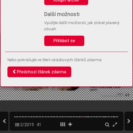
Díky němu příště poznáme, že se jedná o stejné zařízení, a
budeme tak moci přesněji vyhodnotit návštěvnost.
Identifikátor je zcela anonymní.
Další možnosti
Využijte další možnosti, jak získat placený
Vaše souhlasy a odmítnutí si ukládáme do vašeho zařízení, abychom se
obsah
vás už příště znovu neptali. Můžete je kdykoli později upravit ve Správě
cookies
Přihlásit se
Souhlasím
Odmítám
Nebo pokračujte ve čtení ukázkových článků zdarma
Předchozí článek zdarma
2/2019
41