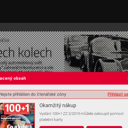
lacený obsah
Nejste přihlášen do čtenářské zóny
Přihlásit s
st o souhlas s ukládáním volitelných informací
Okamžitý nákup
Vydání 100+1 ZZ 2/2019 můžete zakoupit pomocí
platební karty