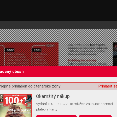
lacený obsah
Nejste přihlášen do čtenářské zóny
Přihlásit s
st o souhlas s ukládáním volitelných informací
Okamžitý nákup
Vydání 100+1 ZZ 2/2018 můžete zakoupit pomocí
platební karty