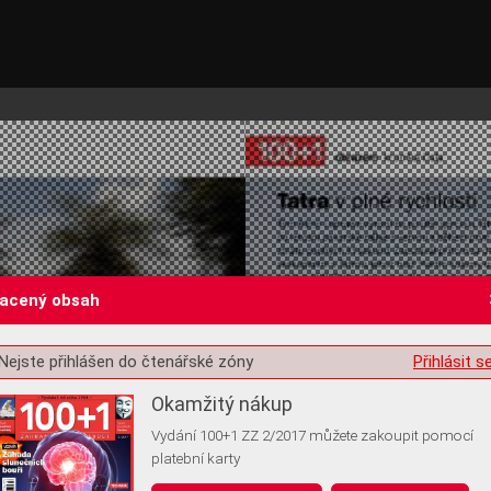
lacený obsah
Nejste přihlášen do čtenářské zóny
Přihlásit s
st o souhlas s ukládáním volitelných informací
Okamžitý nákup
Vydání 100+1 ZZ 2/2017 můžete zakoupit pomocí
platební karty