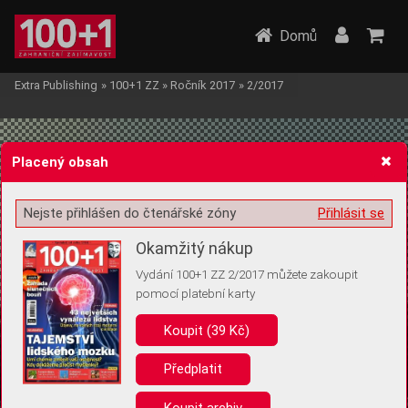
Domů
Extra Publishing
»
100+1 ZZ
»
Ročník 2017
»
2/2017
Placený obsah
Nejste přihlášen do čtenářské zóny
Přihlásit se
Žádost o souhlas s ukládáním volitelných informací
Okamžitý nákup
Vydání 100+1 ZZ 2/2017 můžete zakoupit
pomocí platební karty
Koupit (39 Kč)
Pro základní fungování webu nepotřebujeme ukládat žádné informace
(tzv. cookies apod.). Rádi bychom vás ale požádali o souhlas s
uložením volitelných informací:
Předplatit
Anonymní unikátní ID
Koupit archiv