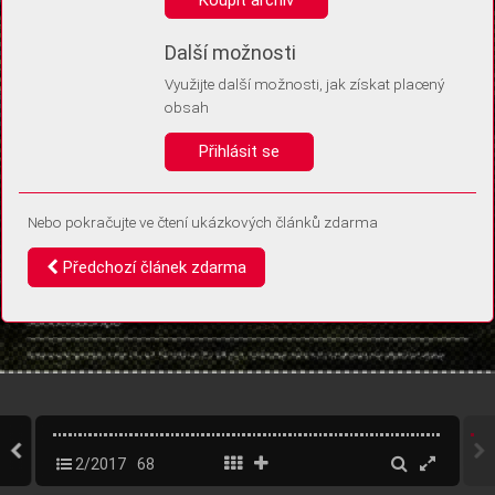
Díky němu příště poznáme, že se jedná o stejné zařízení, a
budeme tak moci přesněji vyhodnotit návštěvnost.
Identifikátor je zcela anonymní.
Další možnosti
Využijte další možnosti, jak získat placený
Vaše souhlasy a odmítnutí si ukládáme do vašeho zařízení, abychom se
obsah
vás už příště znovu neptali. Můžete je kdykoli později upravit ve Správě
cookies
Přihlásit se
Souhlasím
Odmítám
Nebo pokračujte ve čtení ukázkových článků zdarma
Předchozí článek zdarma
2/2017
68