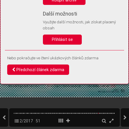
Díky němu příště poznáme, že se jedná o stejné zařízení, a
budeme tak moci přesněji vyhodnotit návštěvnost.
Identifikátor je zcela anonymní.
Další možnosti
Využijte další možnosti, jak získat placený
Vaše souhlasy a odmítnutí si ukládáme do vašeho zařízení, abychom se
obsah
vás už příště znovu neptali. Můžete je kdykoli později upravit ve Správě
cookies
Přihlásit se
Souhlasím
Odmítám
Nebo pokračujte ve čtení ukázkových článků zdarma
Předchozí článek zdarma
2/2017
51