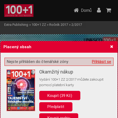
Domů
Extra Publishing
»
100+1 ZZ
»
Ročník 2017
»
2/2017
Placený obsah
Nejste přihlášen do čtenářské zóny
Přihlásit se
Žádost o souhlas s ukládáním volitelných informací
Okamžitý nákup
Vydání 100+1 ZZ 2/2017 můžete zakoupit
pomocí platební karty
Koupit (39 Kč)
Pro základní fungování webu nepotřebujeme ukládat žádné informace
(tzv. cookies apod.). Rádi bychom vás ale požádali o souhlas s
uložením volitelných informací:
Předplatit
Anonymní unikátní ID
Koupit archiv