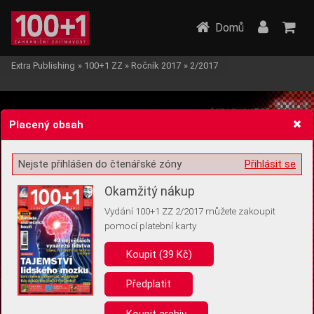
Domů
Extra Publishing
»
100+1 ZZ
»
Ročník 2017
»
2/2017
Placený obsah
Nejste přihlášen do čtenářské zóny
Přihlásit se
Žádost o souhlas s ukládáním volitelných informací
Okamžitý nákup
Vydání 100+1 ZZ 2/2017 můžete zakoupit
pomocí platební karty
Koupit (39 Kč)
Pro základní fungování webu nepotřebujeme ukládat žádné informace
(tzv. cookies apod.). Rádi bychom vás ale požádali o souhlas s
uložením volitelných informací:
Předplatit
Anonymní unikátní ID
Koupit archiv