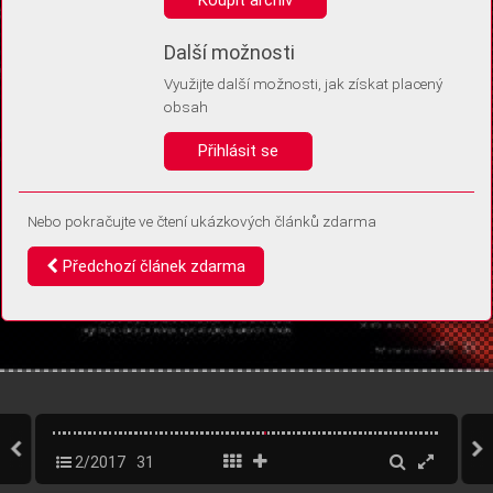
Díky němu příště poznáme, že se jedná o stejné zařízení, a
budeme tak moci přesněji vyhodnotit návštěvnost.
Identifikátor je zcela anonymní.
Další možnosti
Využijte další možnosti, jak získat placený
Vaše souhlasy a odmítnutí si ukládáme do vašeho zařízení, abychom se
obsah
vás už příště znovu neptali. Můžete je kdykoli později upravit ve Správě
cookies
Přihlásit se
Souhlasím
Odmítám
Nebo pokračujte ve čtení ukázkových článků zdarma
Předchozí článek zdarma
2/2017
31