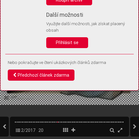
Díky němu příště poznáme, že se jedná o stejné zařízení, a
budeme tak moci přesněji vyhodnotit návštěvnost.
Identifikátor je zcela anonymní.
Další možnosti
Využijte další možnosti, jak získat placený
Vaše souhlasy a odmítnutí si ukládáme do vašeho zařízení, abychom se
obsah
vás už příště znovu neptali. Můžete je kdykoli později upravit ve Správě
cookies
Přihlásit se
Souhlasím
Odmítám
Nebo pokračujte ve čtení ukázkových článků zdarma
Předchozí článek zdarma
2/2017
20