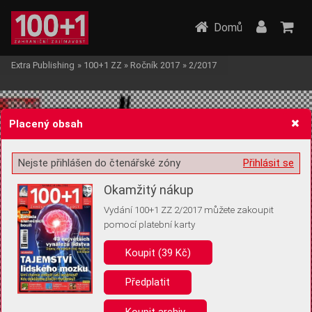
Domů
Extra Publishing
»
100+1 ZZ
»
Ročník 2017
»
2/2017
Placený obsah
Nejste přihlášen do čtenářské zóny
Přihlásit se
Žádost o souhlas s ukládáním volitelných informací
Okamžitý nákup
Vydání 100+1 ZZ 2/2017 můžete zakoupit
pomocí platební karty
Koupit (39 Kč)
Pro základní fungování webu nepotřebujeme ukládat žádné informace
(tzv. cookies apod.). Rádi bychom vás ale požádali o souhlas s
uložením volitelných informací:
Předplatit
Anonymní unikátní ID
Koupit archiv