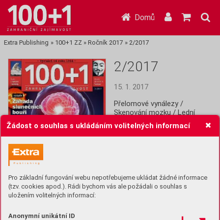
Domů
Extra Publishing
»
100+1 ZZ
»
Ročník 2017
»
2/2017
2/2017
15. 1. 2017
Přelomové vynálezy / 
Skenování mozku / Lední 
medvědi v ohrožení / 
Žádost o souhlas s ukládáním volitelných informací
Recyklace odpadů / Sluneční 
bouře / Dřevěné stavby / 
Atentátník Guy Fawkes / Paříž 
očima Seiny / Jazyky 
ovládající svět / 5 nej ve světě 
sexu zvířat / Bohatství 
Pro základní fungování webu nepotřebujeme ukládat žádné informace
Bahrajnu
(tzv. cookies apod.). Rádi bychom vás ale požádali o souhlas s
uložením volitelných informací:
Koupit (39 Kč)
Anonymní unikátní ID