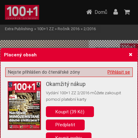
Domů
Extra Publishing
»
100+1 ZZ
»
Ročník 2016
»
2/2016
Placený obsah
Nejste přihlášen do čtenářské zóny
Přihlásit se
Žádost o souhlas s ukládáním volitelných informací
Okamžitý nákup
Vydání 100+1 ZZ 2/2016 můžete zakoupit
pomocí platební karty
Koupit (39 Kč)
Pro základní fungování webu nepotřebujeme ukládat žádné informace
(tzv. cookies apod.). Rádi bychom vás ale požádali o souhlas s
uložením volitelných informací:
Předplatit
Anonymní unikátní ID
Koupit archiv