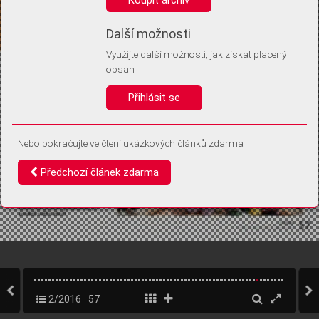
Díky němu příště poznáme, že se jedná o stejné zařízení, a
budeme tak moci přesněji vyhodnotit návštěvnost.
Identifikátor je zcela anonymní.
Další možnosti
Využijte další možnosti, jak získat placený
Vaše souhlasy a odmítnutí si ukládáme do vašeho zařízení, abychom se
obsah
vás už příště znovu neptali. Můžete je kdykoli později upravit ve Správě
cookies
Přihlásit se
Souhlasím
Odmítám
Nebo pokračujte ve čtení ukázkových článků zdarma
Předchozí článek zdarma
2/2016
57