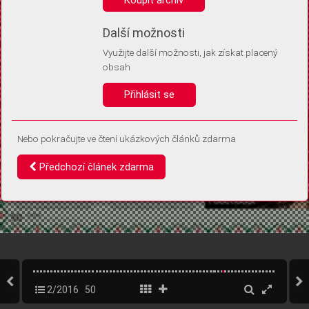
Díky němu příště poznáme, že se jedná o stejné zařízení, a
budeme tak moci přesněji vyhodnotit návštěvnost.
Identifikátor je zcela anonymní.
Další možnosti
Využijte další možnosti, jak získat placený
Vaše souhlasy a odmítnutí si ukládáme do vašeho zařízení, abychom se
obsah
vás už příště znovu neptali. Můžete je kdykoli později upravit ve Správě
cookies
Přihlásit se
Souhlasím
Odmítám
Nebo pokračujte ve čtení ukázkových článků zdarma
Předchozí článek zdarma
2/2016
50