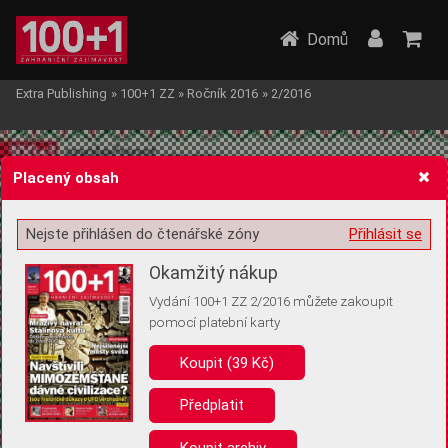
Domů
Extra Publishing
»
100+1 ZZ
»
Ročník 2016
»
2/2016
Placený obsah
Nejste přihlášen do čtenářské zóny
Přihlásit se
Žádost o souhlas s ukládáním volitelných informací
Okamžitý nákup
Vydání 100+1 ZZ 2/2016 můžete zakoupit
pomocí platební karty
Koupit (39 Kč)
Pro základní fungování webu nepotřebujeme ukládat žádné informace
(tzv. cookies apod.). Rádi bychom vás ale požádali o souhlas s
uložením volitelných informací:
Předplatit
Anonymní unikátní ID
Koupit archiv