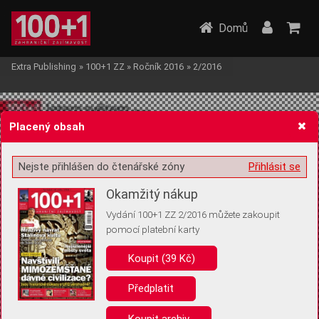
Domů
Extra Publishing
»
100+1 ZZ
»
Ročník 2016
»
2/2016
Placený obsah
Nejste přihlášen do čtenářské zóny
Přihlásit se
Žádost o souhlas s ukládáním volitelných informací
Okamžitý nákup
Vydání 100+1 ZZ 2/2016 můžete zakoupit
pomocí platební karty
Koupit (39 Kč)
Pro základní fungování webu nepotřebujeme ukládat žádné informace
(tzv. cookies apod.). Rádi bychom vás ale požádali o souhlas s
uložením volitelných informací:
Předplatit
Anonymní unikátní ID
Koupit archiv