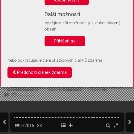
Díky němu příště poznáme, že se jedná o stejné zařízení, a
budeme tak moci přesněji vyhodnotit návštěvnost.
Identifikátor je zcela anonymní.
Další možnosti
Využijte další možnosti, jak získat placený
Vaše souhlasy a odmítnutí si ukládáme do vašeho zařízení, abychom se
obsah
vás už příště znovu neptali. Můžete je kdykoli později upravit ve Správě
cookies
Přihlásit se
Souhlasím
Odmítám
Nebo pokračujte ve čtení ukázkových článků zdarma
Předchozí článek zdarma
2/2016
38