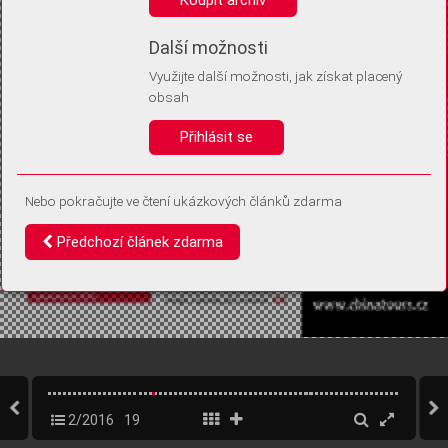
Díky němu příště poznáme, že se jedná o stejné zařízení, a
budeme tak moci přesněji vyhodnotit návštěvnost.
Identifikátor je zcela anonymní.
Další možnosti
Využijte další možnosti, jak získat placený
Vaše souhlasy a odmítnutí si ukládáme do vašeho zařízení, abychom se
obsah
vás už příště znovu neptali. Můžete je kdykoli později upravit ve Správě
cookies
Přihlásit se
Souhlasím
Odmítám
Nebo pokračujte ve čtení ukázkových článků zdarma
Předchozí článek zdarma
2/2016
19