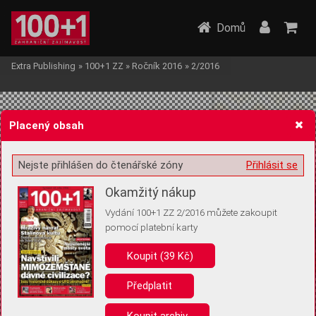
Domů
Extra Publishing
»
100+1 ZZ
»
Ročník 2016
»
2/2016
Placený obsah
Nejste přihlášen do čtenářské zóny
Přihlásit se
Žádost o souhlas s ukládáním volitelných informací
Okamžitý nákup
Vydání 100+1 ZZ 2/2016 můžete zakoupit
pomocí platební karty
Koupit (39 Kč)
Pro základní fungování webu nepotřebujeme ukládat žádné informace
(tzv. cookies apod.). Rádi bychom vás ale požádali o souhlas s
uložením volitelných informací:
Předplatit
Anonymní unikátní ID
Koupit archiv