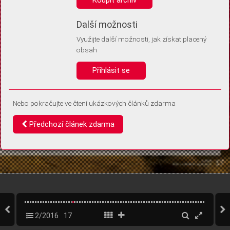
Díky němu příště poznáme, že se jedná o stejné zařízení, a
budeme tak moci přesněji vyhodnotit návštěvnost.
Identifikátor je zcela anonymní.
Další možnosti
Využijte další možnosti, jak získat placený
Vaše souhlasy a odmítnutí si ukládáme do vašeho zařízení, abychom se
obsah
vás už příště znovu neptali. Můžete je kdykoli později upravit ve Správě
cookies
Přihlásit se
Souhlasím
Odmítám
Nebo pokračujte ve čtení ukázkových článků zdarma
Předchozí článek zdarma
2/2016
17