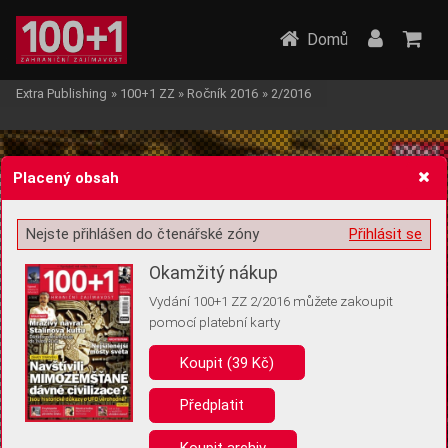
Domů
Extra Publishing
»
100+1 ZZ
»
Ročník 2016
»
2/2016
Placený obsah
Nejste přihlášen do čtenářské zóny
Přihlásit se
Žádost o souhlas s ukládáním volitelných informací
Okamžitý nákup
Vydání 100+1 ZZ 2/2016 můžete zakoupit
pomocí platební karty
Koupit (39 Kč)
Pro základní fungování webu nepotřebujeme ukládat žádné informace
(tzv. cookies apod.). Rádi bychom vás ale požádali o souhlas s
uložením volitelných informací:
Předplatit
Anonymní unikátní ID
Koupit archiv