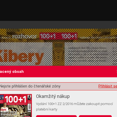
lacený obsah
Nejste přihlášen do čtenářské zóny
Přihlásit s
st o souhlas s ukládáním volitelných informací
Okamžitý nákup
Vydání 100+1 ZZ 2/2016 můžete zakoupit pomocí
platební karty