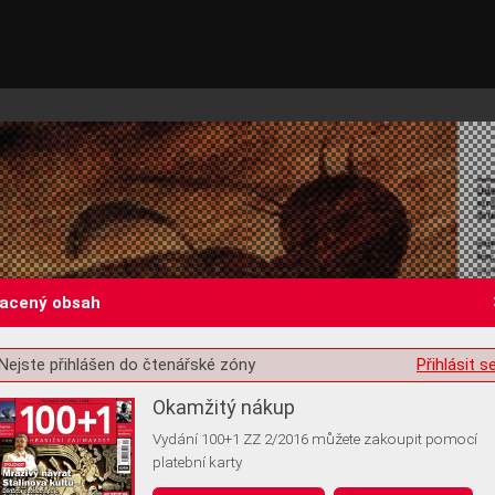
lacený obsah
Nejste přihlášen do čtenářské zóny
Přihlásit s
st o souhlas s ukládáním volitelných informací
Okamžitý nákup
Vydání 100+1 ZZ 2/2016 můžete zakoupit pomocí
platební karty