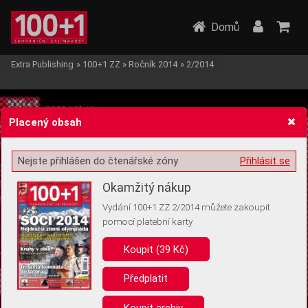
Domů
Extra Publishing
»
100+1 ZZ
»
Ročník 2014
»
2/2014
Placený obsah
Nejste přihlášen do čtenářské zóny
Přihlásit se
Žádost o souhlas s ukládáním volitelných informací
Okamžitý nákup
Vydání 100+1 ZZ 2/2014 můžete zakoupit
pomocí platební karty
Koupit (39 Kč)
Pro základní fungování webu nepotřebujeme ukládat žádné informace
(tzv. cookies apod.). Rádi bychom vás ale požádali o souhlas s
uložením volitelných informací:
Předplatit
Anonymní unikátní ID
Koupit archiv