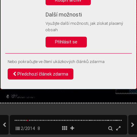
Díky němu příště poznáme, že se jedná o stejné zařízení, a
budeme tak moci přesněji vyhodnotit návštěvnost.
Identifikátor je zcela anonymní.
Další možnosti
Využijte další možnosti, jak získat placený
Vaše souhlasy a odmítnutí si ukládáme do vašeho zařízení, abychom se
obsah
vás už příště znovu neptali. Můžete je kdykoli později upravit ve Správě
cookies
Přihlásit se
Souhlasím
Odmítám
Nebo pokračujte ve čtení ukázkových článků zdarma
Předchozí článek zdarma
2/2014
8