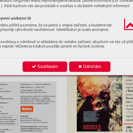
ákladní fungování webu nepotřebujeme ukládat žádné informace (tzv. cookie
). Rádi bychom vás ale požádali o souhlas s uložením volitelných informací:
ymní unikátní ID
němu příště poznáme, že se jedná o stejné zařízení, a budeme tak
přesněji vyhodnotit návštěvnost. Identifikátor je zcela anonymní.
souhlasy a odmítnutí si ukládáme do vašeho zařízení, abychom se vás už příš
 neptali. Můžete je kdykoli později upravit ve Správě cookies
Souhlasím
Odmítám