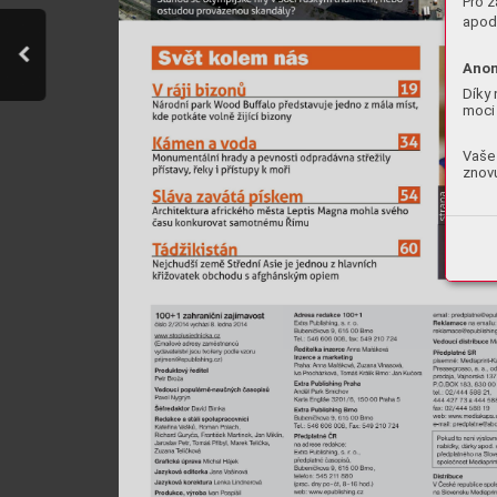
Pro z
apod.
Anon
Díky 
moci 
Vaše 
znovu