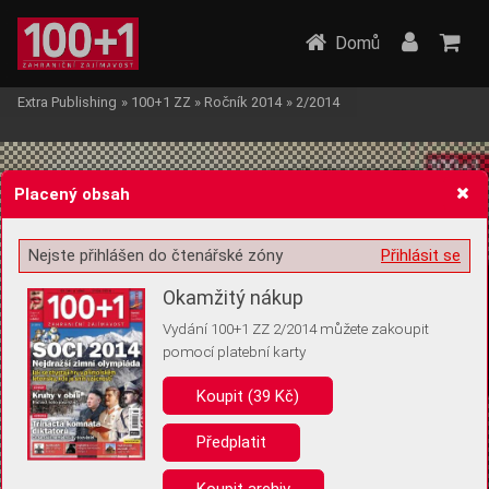
Domů
Extra Publishing
»
100+1 ZZ
»
Ročník 2014
»
2/2014
Placený obsah
Nejste přihlášen do čtenářské zóny
Přihlásit se
Žádost o souhlas s ukládáním volitelných informací
Okamžitý nákup
Vydání 100+1 ZZ 2/2014 můžete zakoupit
pomocí platební karty
Koupit (39 Kč)
Pro základní fungování webu nepotřebujeme ukládat žádné informace
(tzv. cookies apod.). Rádi bychom vás ale požádali o souhlas s
uložením volitelných informací:
Předplatit
Anonymní unikátní ID
Koupit archiv