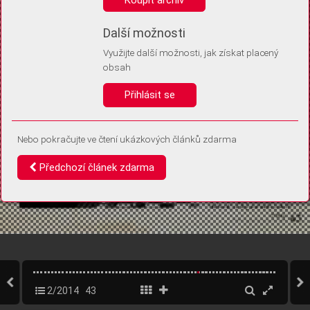
Díky němu příště poznáme, že se jedná o stejné zařízení, a
budeme tak moci přesněji vyhodnotit návštěvnost.
Identifikátor je zcela anonymní.
Další možnosti
Využijte další možnosti, jak získat placený
Vaše souhlasy a odmítnutí si ukládáme do vašeho zařízení, abychom se
obsah
vás už příště znovu neptali. Můžete je kdykoli později upravit ve Správě
cookies
Přihlásit se
Souhlasím
Odmítám
Nebo pokračujte ve čtení ukázkových článků zdarma
Předchozí článek zdarma
2/2014
43