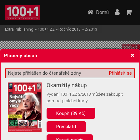
Domů
Extra Publishing
»
100+1 ZZ
»
Ročník 2013
»
2/2013
Placený obsah
Nejste přihlášen do čtenářské zóny
Přihlásit se
Žádost o souhlas s ukládáním volitelných informací
Okamžitý nákup
Vydání 100+1 ZZ 2/2013 můžete zakoupit
pomocí platební karty
Koupit (39 Kč)
Pro základní fungování webu nepotřebujeme ukládat žádné informace
(tzv. cookies apod.). Rádi bychom vás ale požádali o souhlas s
uložením volitelných informací:
Předplatit
Anonymní unikátní ID
Koupit archiv