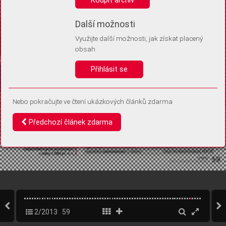
Díky němu příště poznáme, že se jedná o stejné zařízení, a
budeme tak moci přesněji vyhodnotit návštěvnost.
Identifikátor je zcela anonymní.
Další možnosti
Využijte další možnosti, jak získat placený
Vaše souhlasy a odmítnutí si ukládáme do vašeho zařízení, abychom se
obsah
vás už příště znovu neptali. Můžete je kdykoli později upravit ve Správě
cookies
Přihlásit se
Souhlasím
Odmítám
Nebo pokračujte ve čtení ukázkových článků zdarma
Předchozí článek zdarma
2/2013
59