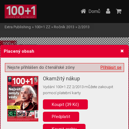
Domů
Extra Publishing
»
100+1 ZZ
»
Ročník 2013
»
2/2013
Placený obsah
Nejste přihlášen do čtenářské zóny
Přihlásit se
Žádost o souhlas s ukládáním volitelných informací
Okamžitý nákup
Vydání 100+1 ZZ 2/2013 můžete zakoupit
pomocí platební karty
Koupit (39 Kč)
Pro základní fungování webu nepotřebujeme ukládat žádné informace
(tzv. cookies apod.). Rádi bychom vás ale požádali o souhlas s
uložením volitelných informací:
Předplatit
Anonymní unikátní ID
Koupit archiv