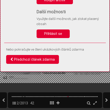
Díky němu příště poznáme, že se jedná o stejné zařízení, a
budeme tak moci přesněji vyhodnotit návštěvnost.
Identifikátor je zcela anonymní.
Další možnosti
Využijte další možnosti, jak získat placený
Vaše souhlasy a odmítnutí si ukládáme do vašeho zařízení, abychom se
obsah
vás už příště znovu neptali. Můžete je kdykoli později upravit ve Správě
cookies
Přihlásit se
Souhlasím
Odmítám
Nebo pokračujte ve čtení ukázkových článků zdarma
Předchozí článek zdarma
2/2013
42