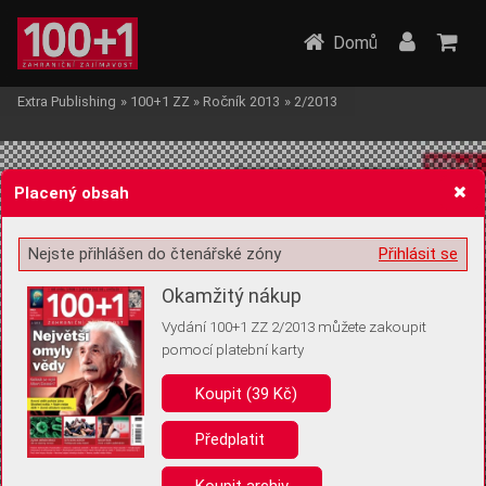
Domů
Extra Publishing
»
100+1 ZZ
»
Ročník 2013
»
2/2013
Placený obsah
Nejste přihlášen do čtenářské zóny
Přihlásit se
Žádost o souhlas s ukládáním volitelných informací
Okamžitý nákup
Vydání 100+1 ZZ 2/2013 můžete zakoupit
pomocí platební karty
Koupit (39 Kč)
Pro základní fungování webu nepotřebujeme ukládat žádné informace
(tzv. cookies apod.). Rádi bychom vás ale požádali o souhlas s
uložením volitelných informací:
Předplatit
Anonymní unikátní ID
Koupit archiv