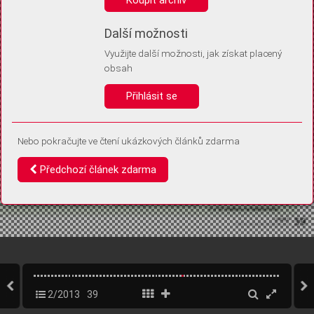
Díky němu příště poznáme, že se jedná o stejné zařízení, a
budeme tak moci přesněji vyhodnotit návštěvnost.
Identifikátor je zcela anonymní.
Další možnosti
Využijte další možnosti, jak získat placený
Vaše souhlasy a odmítnutí si ukládáme do vašeho zařízení, abychom se
obsah
vás už příště znovu neptali. Můžete je kdykoli později upravit ve Správě
cookies
Přihlásit se
Souhlasím
Odmítám
Nebo pokračujte ve čtení ukázkových článků zdarma
Předchozí článek zdarma
2/2013
39