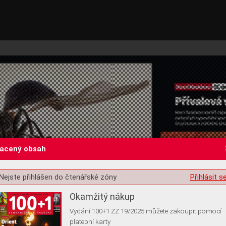
lacený obsah
st o souhlas s ukládáním volitelných informací
Nejste přihlášen do čtenářské zóny
Přihlásit s
Okamžitý nákup
Vydání 100+1 ZZ 19/2025 můžete zakoupit pomocí
platební karty