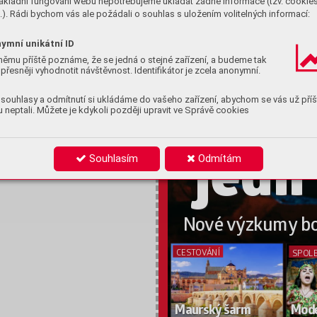
ákladní fungování webu nepotřebujeme ukládat žádné informace (tzv. cookie
Luxusním vlak
em 
mezi
). Rádi bychom vás ale požádali o souhlas s uložením volitelných informací:
P
aříží a Istanbulem
ymní unikátní ID
němu příště poznáme, že se jedná o stejné zařízení, a budeme tak
P
ALE
ODIET
A
přesněji vyhodnotit návštěvnost. Identifikátor je zcela anonymní.
C
o s
souhlasy a odmítnutí si ukládáme do vašeho zařízení, abychom se vás už příš
ny
 neptali. Můžete je kdykoli později upravit ve Správě cookies
jedli
Souhlasím
Odmítám
No
vé 
výzkumy
 b
CEST
OV
ÁNÍ 
SPOL
Maurský
 šarm
Mode