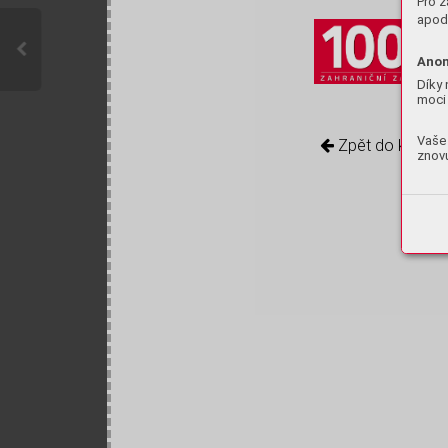
Pro z
apod.
Anon
Díky 
moci 
Vaše 
Zpět do knihov
znovu