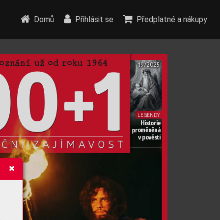
Domů
Přihlásit se
Předplatné a nákupy
oznání už od roku  
1964
19
/2025
LEGEND
Y
Historie
pr
oměněná
v
 pověsti