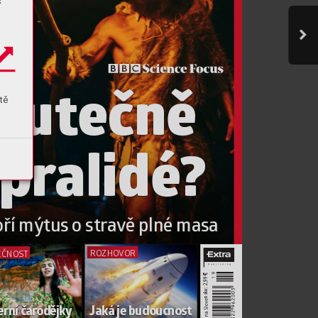
s
kutečně 
tě
 pr
alidé
?
oří mýtus o stra
v
ě plné masa
ROZHO
VOR
EČNOST
€
nsku: 2,99 
e
v
, na Slo
rní čar
odějky 
Jaká je budoucnost