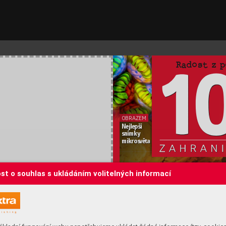
Ra
do
st z p
OBRAZEM
Nejlepší
snímky 
mikros
vě
ta
HIST
ORIE
st o souhlas s ukládáním volitelných informací
Orient
Expr
ess