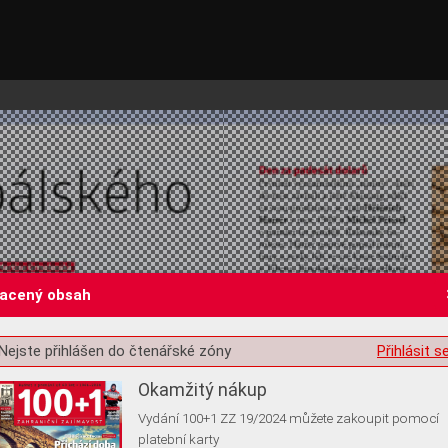
lacený obsah
st o souhlas s ukládáním volitelných informací
Nejste přihlášen do čtenářské zóny
Přihlásit s
Okamžitý nákup
Vydání 100+1 ZZ 19/2024 můžete zakoupit pomocí
platební karty