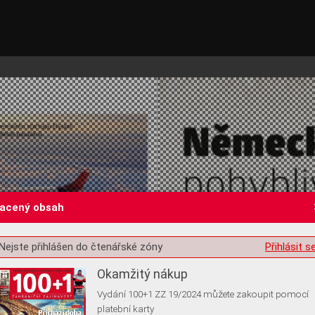
lacený obsah
st o souhlas s ukládáním volitelných informací
Nejste přihlášen do čtenářské zóny
Přihlásit s
Okamžitý nákup
Vydání 100+1 ZZ 19/2024 můžete zakoupit pomocí
platební karty