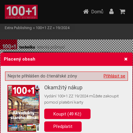
Domů
Extra Publishing
»
100+1 ZZ
»
19/2024
Placený obsah
Nejste přihlášen do čtenářské zóny
Přihlásit se
Žádost o souhlas s ukládáním volitelných informací
Okamžitý nákup
Vydání 100+1 ZZ 19/2024 můžete zakoupit
pomocí platební karty
Pro základní fungování webu nepotřebujeme ukládat žádné informace
(tzv. cookies apod.). Rádi bychom vás ale požádali o souhlas s
Koupit (49 Kč)
uložením volitelných informací:
Předplatit
Anonymní unikátní ID